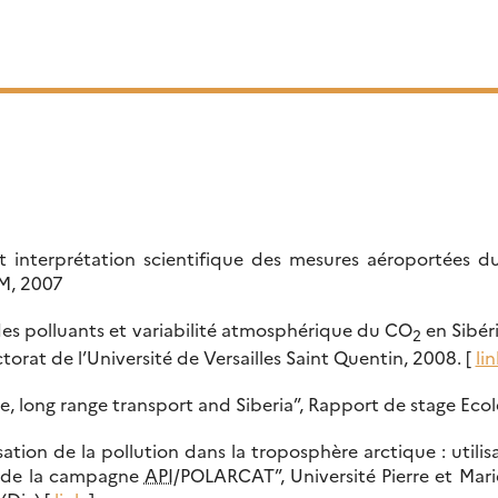
t interprétation scientifique des mesures aéroportées 
NM, 2007
 des polluants et variabilité atmosphérique du CO
en Sibéri
2
orat de l’Université de Versailles Saint Quentin, 2008. [
lin
, long range transport and Siberia”, Rapport de stage Eco
tion de la pollution dans la troposphère arctique : utilisa
e de la campagne
API
/POLARCAT”, Université Pierre et Marie