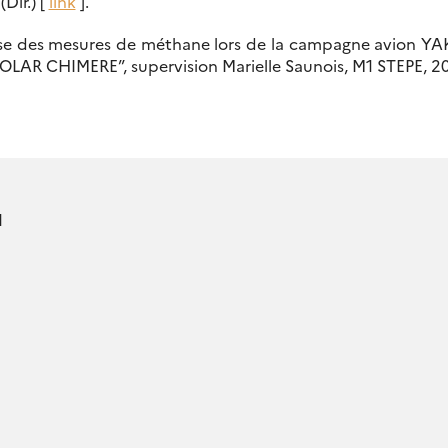
Dir.) [
link
].
se des mesures de méthane lors de la campagne avion YAK
OLAR CHIMERE”, supervision Marielle Saunois, M1 STEPE, 2
l