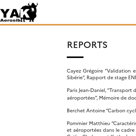
Skip
Rechercher :
to
content
REPORTS
Cayez Grégoire “Validation e
Sibérie”, Rapport de stage E
Paris Jean-Daniel, “Transport
aéroportées”, Mémoire de doct
Berchet Antoine “Carbon cycle
Pommier Matthieu “Caractérisa
et aéroportées dans le cadr